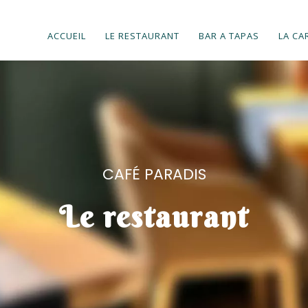
ACCUEIL
LE RESTAURANT
BAR A TAPAS
LA CA
CAFÉ PARADIS
Le
r
estau
r
ant